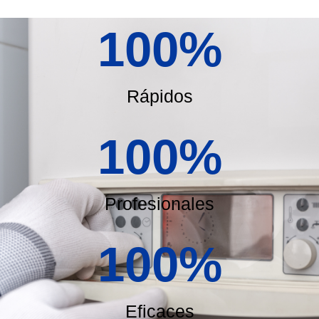
100
%
Rápidos
100
%
Profesionales
100
%
Eficaces